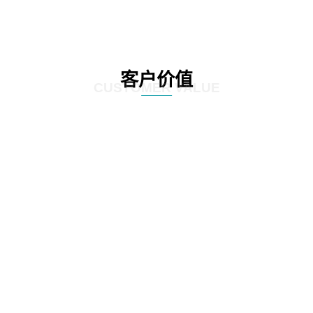
客户价值
CUSTOMER VALUE
01
通过定制化的咨询服务，制定符合客户实际情况的IT发展策略和实施方案，为客
户提供更有效的IT解决方案。
02
网思科技的服务不仅提供IT咨询，还能执行和监控策略实施的过程，并在必要时
对策略和方案进行调整，以确保长期的落实和卓越的结果。
03
IT咨询服务不仅仅是提供策略和方案，更重要的是要为实施提供具体的落地举措
和工作计划。网思科技的服务能够将IT发展策略和方案落地，提供具体的实施计
划、流程和步骤，帮助客户更好地规划IT改造管理方式。