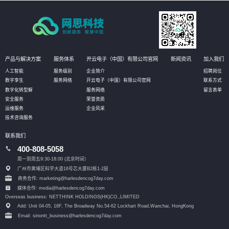
产品与解决方案
服务体系
开云电子（中国）有限公司官网
新闻资讯
加入我们
人工智能
服务级别
企业简介
招聘岗位
数字孪生
服务网络
开云电子（中国）有限公司官网
联系方式
数字化转型解
服务网络
留言表单
安全服务
荣誉资质
运维服务
企业风采
技术咨询服务
联系我们
400-808-5058
周一到周五9:30-18:00 (北京时间）
广州市黄埔区科学大道18号芯大厦B2栋1-2层
商务合作: marketing@harlesdencog7day.com
媒体合作: media@harlesdencog7day.com
Overseas business: NETTHINK HOLDINGS(HK)CO.,LIMITED
Add: Unit 04-05, 16F, The Broadway No.54-62 Lockhart Road,
Wanchai, HongKong
Email: sinontt_business@harlesdencog7day.com