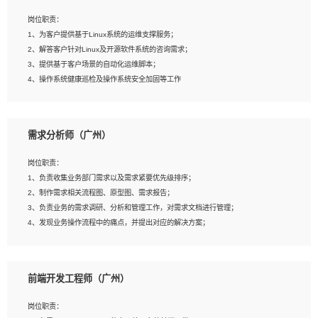
3、能对影片后期进行整体调色控制，具备一定审美感；
岗位职责：
4、在剪辑上会思考，有一定编导思维；
1、为客户提供基于Linux系统的运维支撑服务；
5、踏实， 勤奋，愿意在工作中不断学习，提高自我；
2、解答客户针对Linux及开源软件系统的咨询需求；
6、能与同事友好相处。
3、提供基于客户场景的自动化运维脚本；
4、操作系统健康巡检及操作系统安全加固等工作
岗位要求：
需求分析师（广州）
1、全日制本科计算机相关专业毕业，3年以上相关工作经验；
2、精通linux操作系统的运行维护，具有故障处理的能力
岗位职责：
3、熟练使用脚本语言，shell/python任一种，熟练使用Ansible
1、负责收集业务部门需求以及需求紧要优先级排序；
4、熟悉linux常见服务、中间件的基本原理、部署以及故障处理，如：Mysql、
2、制作需求相关流程图、原型图、需求报告；
Apache、Nginx、Zabbix、Kafka等
3、负责业务的需求调研、分析和管理工作，对需求文档进行管理；
5、熟悉主流虚拟化技术，如：VMware、KVM
4、发现业务操作流程中的痛点，并提出对应的解决方案；
6、具备网络方面的基础知识，熟悉常见的网络协议，如TCP/IP，转发原理，路由优
5、完成其他上级领导交予的任务和工作。
先级等
7、了解容器技术，熟悉docker或podman
8、有良好的文档编写能力和沟通能力，有RHCE证书优先
前端开发工程师（广州）
岗位要求：
1、本科以上学历，一年以上需求分析相关经验者优先；
岗位职责：
2、熟悉产品及需求规划工具，如:Axure、Xmind、MS Project等；