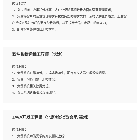
岗位职责：
建深度学习系统环境；
1、负责沟通、收集和分析客户方在业务监管和分析方面的运营管理需求；
4、熟悉OPENCV、HALCON等常用图像处理软件，熟练进行图像处理；
2、负责将客户的运营管理需求转化成完整的需求文档；及时了解业界趋势，汇总客
5、熟悉主流的分类算法、聚类算法和关联分析算法原理，能熟练使用神经网络算法
户反馈意见并与后台研发积极沟通，从而提升产品在市场中的竞争力；
的进行业务建模；
3、配合客户整理项目汇报材料。
6、对OCR领域有深入的研究，熟悉模型调参，压缩和整型化方法；
7、熟悉mysql、oracle、MongoDB、redis等其中一种数据库使用。
岗位要求：
软件系统运维工程师（长沙）
1、3年以上运营或解决方案的工作经验。
2、具备良好的逻辑能力、沟通能力和文字处理能力，能够从海量数据中发现关键特
岗位职责：
征，可独立提出完整的优化方案,并推动方案执行达成结果；熟练使用PPT、
1、负责系统日常运维，支撑现场运维，配合开发人员处理系统问题。
WORD、EXCEL等办公软件；
2、负责与沟通问题，汇报情况。
3、深入理解公司各项AI产品和技术信息；具有较强的文档编写能力，能独立撰写
3、负责系统相关数据处理。
PPT、方案建议书等，面试时需携带个人制作的专业PPT文件进行展示。
4、负责系统运维相关文档编写。
5、负责现场对接客户，沟通事项。
JAVA开发工程师（北京/哈尔滨/合肥/福州）
岗位要求：
1、计算机相关专业本科以上学历，1年以上软件系统运维经验。
岗位职责：
2、精通linux命令。
1、负责系统功能需求的开发测试上线；
3、熟悉oracle、mysql 数据库。