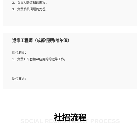
2、负责相关文档的编写；
4、善于沟通，具有良好的团队合作精神和协作能力。
3、负责系统问题的处理。
5、必须有实际的生产环境系统维护经验。
6、有中国移动安全态势系统相关项目经验优先考虑。
岗位要求：
1、精通java编程，熟悉vue和jsp编程；
运维工程师（成都/昆明/哈尔滨）
2、熟悉linux命令；
3、熟练使用springmvc、springcloud、webservice等框架进行开发；
岗位职责：
4、熟练使用oracle、mysql进行开发；
1、负责AI平台和AI应用的的运维工作。
5、熟悉流程开发如使用activiti；
6、计算机相关专业本科以上学历，3年以上开发工作经验。
岗位要求：
1、计算机相关专业，大专以上学历，2年以上开发运维工作经验；
2、必须具备的能力：有丰富的运维开发和K8S运维经验；熟悉K8S、Git、docker
等相关工具使用；熟练掌握Linux环境下的Shell语言 ；工作责任感强、具有良好的
沟通能力、服务意识；
3、掌握Linux环境下的Python编程语言；
社招流程
4、掌握DevOps思想、方法和流程。Jenkins工具使用；
SOCIAL RECRUITMENT PROCESS
5、掌握常见中间件配置与优化，如mysql、nginx等；
6、掌握服务器的维护，熟悉linux系统的常用操作；
7、掌握和第三方系统API接口的维护操作，和安全漏洞扫描的修复工作。