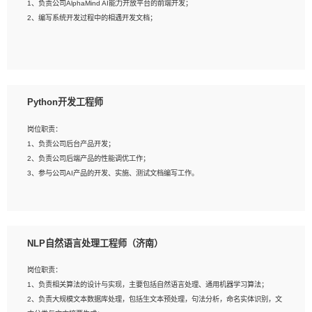
1、负责公司AlphaMind AI能力开放平台的前端开发；
3、具备良好的交流协调能力，有较强的责任感、工作积极主动；
2、编写系统开发过程中的相遇开发文档；
4、有较强的系统需求分析、文档编写能力、沟通能力；
5、具备与多团队合作的经验，良好团队协作精神；
岗位要求：
1、全日制本科及以上学历，计算机相关专业毕业，一年以上前端开发工作经验；
2、熟练掌握HTML、CSS、JavaScript等web相关技术；
Python开发工程师
3、熟悉react/vue/angular任何一种前端框架，熟悉react优先；
4、熟悉webpack配置和git操作；
岗位职责：
5、善于沟通，具有团队意识；
1、负责公司后台产品开发；
2、负责公司后端产品的性能调优工作；
3、参与公司AI产品的开发、实施、测试文档编写工作。
岗位要求:
1、计算机相关专业，本科及以上学历，2年以上后端开发经验，有过运营商项目经
NLP自然语言处理工程师（济南）
验的更佳；
2、熟练python编程语言，熟悉服务端开发流程，熟悉常见的算法和数据结构；
岗位职责：
3、熟悉数据库开发，熟悉Mysql、Oracle、MongoDb数据库应用开发其中一种；
1、负责相关算法的设计与实现，主要包括自然语言处理、通用机器学习算法；
4、熟悉Python Wed框架（Django/Flask...）代码能力优秀，熟悉编码规范和具备
2、负责大规模文本数据库处理，包括生文本预处理，句法分析，命名实体识别，文
良好的文档编写能力）；