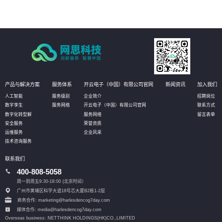
产品与解决方案
服务体系
开云电子（中国）有限公司官网
新闻资讯
加入我们
人工智能
服务级别
企业简介
招聘岗位
数字孪生
服务网络
开云电子（中国）有限公司官网
联系方式
数字化转型解
服务网络
留言表单
安全服务
荣誉资质
运维服务
企业风采
技术咨询服务
联系我们
400-808-5058
周一到周五9:30-18:00 (北京时间）
广州市黄埔区科学大道18号芯大厦B2栋1-2层
商务合作: marketing@harlesdencog7day.com
媒体合作: media@harlesdencog7day.com
Overseas business: NETTHINK HOLDINGS(HK)CO.,LIMITED