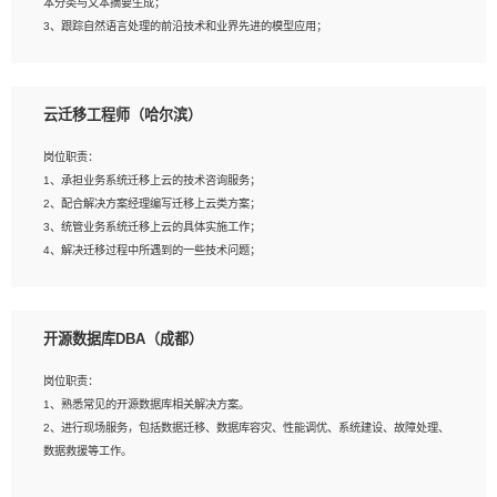
本分类与文本摘要生成；
5、沟通表达能力强，具备团队协作能力。
3、跟踪自然语言处理的前沿技术和业界先进的模型应用；
4、负责问答系统的搭建和知识图谱的建立；
云迁移工程师（哈尔滨）
岗位要求：
1、1年及以上自然语言处理方向研究或工作经验，统招本科及以上学历；
岗位职责：
2、熟悉tensorflow，keras，pytorch等常规深度学习框架，快速根据客户需求实现
1、承担业务系统迁移上云的技术咨询服务；
有效的模型；
2、配合解决方案经理编写迁移上云类方案；
3、熟悉掌握至少一种编程语言，如：Python，Java；
3、统管业务系统迁移上云的具体实施工作；
4、 熟悉NLP相关算法与实现；
4、解决迁移过程中所遇到的一些技术问题；
5、至少有一次及以上问答系统的项目实践，熟悉问答系统全流程开发者优先；
6、有较强的问题分析和处理能力，良好的团队合作意识；
7、 参与过相关竞赛或科研项目者优先。
岗位要求：
开源数据库DBA（成都）
1、专科及以上学历，三年以上工作经验，计算机等相关专业；
2、具备常见业务系统资源评估、部署优化和故障排查的能力；
岗位职责：
3、熟悉常见操作系统、存储、网络、 IO 等相关原理；
1、熟悉常见的开源数据库相关解决方案。
4、具有迁移工具实操经验，具备P2V、V2V迁移能力；
2、进行现场服务，包括数据迁移、数据库容灾、性能调优、系统建设、故障处理、
5、熟练华为、VMware虚拟化、云计算及云存储技术；
数据救援等工作。
6、熟悉主流数据库、应用服务器、中间件部署架构和运维方法；
7、具备资源池迁移、应用及数据迁移、异构数据迁移相关经验；