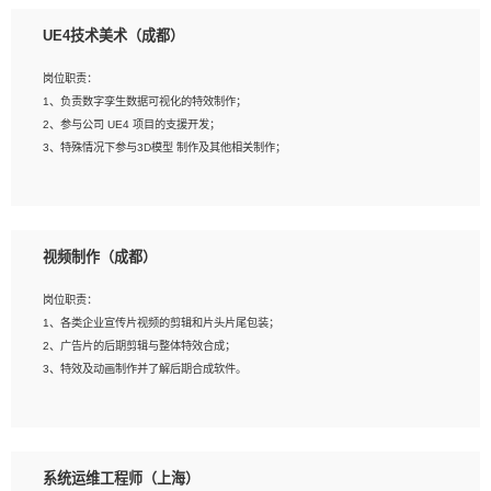
1、全日制本科相关专业，具有相关开发经验?年以上；
UE4技术美术（成都）
2、熟练掌握 Unity3D 程序开发，精通 C# 语言开发；
3、具有大量插件的使用调试经历，开发测试过 UWP 端程序者优先；
岗位职责：
4、有良好的沟通能力和团队合作意识；
1、负责数字孪生数据可视化的特效制作；
5、开发过 HoloLens 程序者优先。
2、参与公司 UE4 项目的支援开发；
3、特殊情况下参与3D模型 制作及其他相关制作；
岗位要求：
1、全日制本科以上学历，美术、动画相关专业毕业，具有相关效果制作经验2年以
视频制作（成都）
上；
2、熟练掌握 Particle 或 Niagara 制作特效模块；
岗位职责：
3、想象力丰富, 有一定的艺术审美深度；
1、各类企业宣传片视频的剪辑和片头片尾包装；
4、有良好的场景特效搭建功底；
2、广告片的后期剪辑与整体特效合成；
5、熟悉 3Ds Max 或者 Maya；
3、特效及动画制作并了解后期合成软件。
6、有良好的沟通能力和团队合作意识；
7、参与过建筑结构表现相关项目者优先
岗位要求：
1、热爱影视，责任心强，有强烈的兴趣和后期制作的主观能动性；
系统运维工程师（上海）
2、熟练使用After Effect、Photo Shop、熟练掌握视频剪辑和特效包装软件；