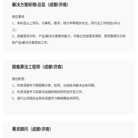
解决方案经理/总监（成都/济南）
岗位要求
岗位要求：
1、本科及以上学历，计算机、数学、统计学等相关专业，同行业工作经验5年以
1、全日制统招本科及以上学历，计算机相关专业毕业，5年以上开发工作经验；
上；
2、具有扎实的java编程功底和良好的编码习惯，有分布式、多线程及高并发系统开
2、具备需求分析、产品/解决方案策划能力，可独立完成需求调研、需求整理与分析
发经验和性能调优经验尤佳；熟悉JVM调优；掌握基础中间件、基础架构方案和云
和产品/解决方案规划工作；
平台、云产品功能特性，熟练使用相关平台的功能和了解其背后实现机制；
3、逻辑缜密，对用户产品/解决方案体验敏感，对数据敏感，有产品/解决方案意
3、精通主流开发框架经验，精通一门主流开发语言；熟悉主流开源框架源码；
识，有主见，以数据为驱动，以结果为导向；
4、具有一定的大中型项目参与经验，有中间件、基础组件和框架的研发经验，具备
4、具有丰富的AI产品/解决方案解决方案经验，能够针对客户的需求，快速响应输出
研发管理流程建设经验；
图像算法工程师（成都/济南）
相关的解决方案，包括视频分析、图像识别、NLP、OCR、机器学习等；
5、熟悉Spring、Mybatis等开源框架和常用apache组件,熟悉Web服务端开发的各
5、具备AI技术背景，掌握TensorFlow、PyTorch、Spark MLlib、SK-Learn等常见
种常用框架和技术Springboot、Shiro、springcloud等；熟悉Linux常用命令和了解
岗位职责：
AI算法框架，对人脸识别、目标检测、图像识别、OCR、NLP等AI算法有深刻理
常用脚本语言，较丰富的线上系统运维经验，复杂问题排查思路清晰。
1、利用深度学习等图像分类、检测、分割技术解决业务问题；
解。具有AI平台级产品/解决方案从业经验者优先。具有大数据技术背景者优先；
2、负责深度学习及算法加速的相关研究及开发工作；
6、具备良好的客户意识与沟通能力，善于学习思考、创新与团队协作，认真负责、
3、进行公司相关业务的深度学习等前瞻技术研究。
执行力与抗压力强。
岗位要求：
1、统招本科以上学历，图形图像、计算机或数学相关专业；
需求顾问（成都/济南）
2、2年以上图像处理开发经验，熟悉python和spark开发；
3、熟练使用TensorFlow、Theano、Keras 及 Caffe 任意一种主流深度学习框架搭