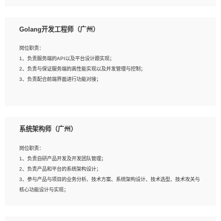
8、具有HCIE/H3CIE/VMware/阿里云等云计算方向认证者优先；
岗位要求：
1、本科以上相关专业毕业，拥有三年以上相关数据工作经验经验。
Golang开发工程师（广州）
2、熟悉PostgreSQL、redis、MongoDB、ElasticSearch等开源数据库运维管理，
拥有开发经验优先。
岗位职责：
3、熟悉Oracle、MySQL、SQLServer中一种或多种优先。
1、负责服务端的API以及平台设计跟实现；
4、熟悉Hadoop、HBASE、Spark等大数据平台优先。
2、负责与保证服务端的高性能实现以及并发管理与控制；
5、熟悉linux或任意一种unix操作系统，如有较强操作系统侧工作经验者优先。
3、负责配合前端界面进行功能对接；
6、具备丰富的项目实施经验，较强的自我学习能力。
7、责任心强，为人友好，沟通能力强，具有良好的团队意识。
岗位要求：
1、本科及以上学历，计算机相关专业；
系统架构师（广州）
2、1年以上Golang开发工作经验，能独立完成相应项目开发；
3、基础扎实、熟悉数据结构与算法，熟悉多线程、多进程、IO复用等并发编程思维
岗位职责：
与实现，熟悉常用开源框架及设计模式；
1、负责自研产品开发及开发团队管理；
4、熟悉Golang、连接池、消息队列等组件使用、熟悉后端开发、测试、调试流程
2、负责产品和平台的系统架构设计；
跟工具使用；
3、参与产品与项目的业务分析、技术方案、系统架构设计、技术选型、技术攻关与
5、对技术有激情，喜欢钻研，能快速接受和掌握新技术，学习能力和工作责任心
核心功能设计与实现；
强，良好的沟通表达能力和团队协作能力。
4、根据业务及技术发展，做前瞻性的技术分析、研究及应用；
5、根据业务架构设计与业务需求，上接业务设计下接系统设计，编写系统概要设
计，指导技术骨干进行系统详细设计。