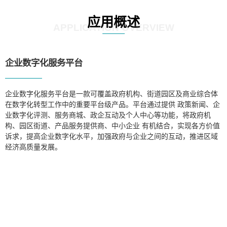
应用概述
APPLICATION OVERVIEW
企业数字化服务平台
企业数字化服务平台是一款可覆盖政府机构、街道园区及商业综合体
在数字化转型工作中的重要平台级产品。平台通过提供 政策新闻、企
业数字化评测、服务商城、政企互动及个人中心等功能，将政府机
构、园区街道、产品服务提供商、中小企业 有机结合，实现各方价值
诉求，提高企业数字化水平，加强政府与企业之间的互动，推进区域
经济高质量发展。