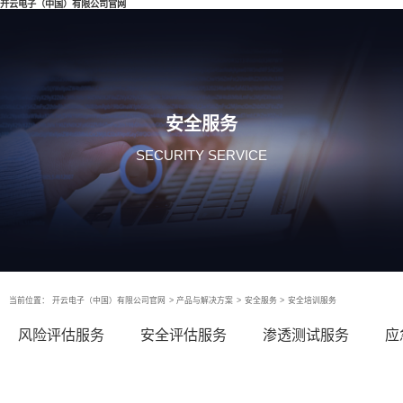
开云电子（中国）有限公司官网
安全服务
SECURITY SERVICE
当前位置：
开云电子（中国）有限公司官网
>
产品与解决方案
>
安全服务
>
安全培训服务
风险评估服务
安全评估服务
渗透测试服务
应