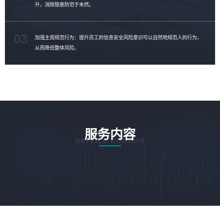
升，消除隐患防范于未然。
03
加强主观规范行为：提升员工的信息安全风险意识可以自然地规范人的行为，
从而降低整体风险。
服务内容
service content