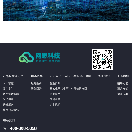
产品与解决方案
服务体系
开云电子（中国）有限公司官网
新闻资讯
加入我们
人工智能
服务级别
企业简介
招聘岗位
数字孪生
服务网络
开云电子（中国）有限公司官网
联系方式
数字化转型解
服务网络
留言表单
安全服务
荣誉资质
运维服务
企业风采
技术咨询服务
联系我们
400-808-5058