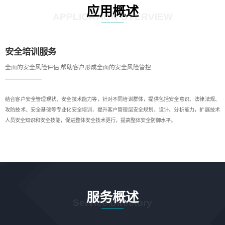
应用概述
APPLICATION OVERVIEW
安全培训服务
全面的安全风险评估,帮助客户形成全面的安全风险管控
结合客户安全管理现状、安全技术能力等，针对不同培训群体，提供包括安全意识、法律法规、
攻防技术、安全基础等专业化安全培训，提升客户管理层安全规划、设计、分析能力，扩展技术
人员安全知识和安全技能，促进整体安全技术更行，提高整体安全防御水平。
服务概述
Service Directory