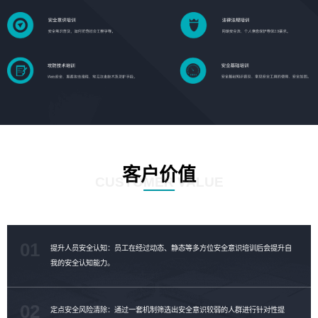
客户价值
CUSTOMER VALUE
01
提升人员安全认知：员工在经过动态、静态等多方位安全意识培训后会提升自
我的安全认知能力。
02
定点安全风险清除：通过一套机制筛选出安全意识较弱的人群进行针对性提