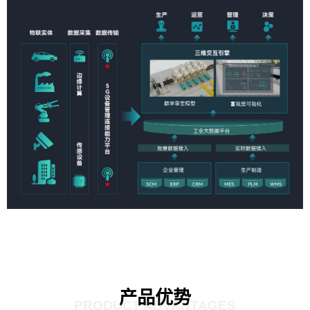
产品优势
PRODUCT ADVANTAGES