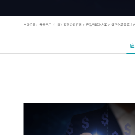
当前位置：
开云电子（中国）有限公司官网
>
产品与解决方案
>
数字化转型解决
应