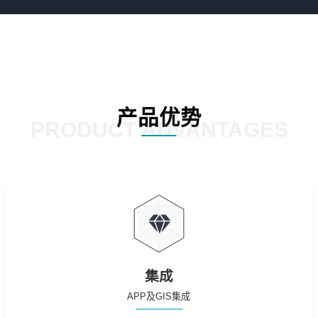
产品优势
PRODUCT ADVANTAGES
集成
APP及GIS集成