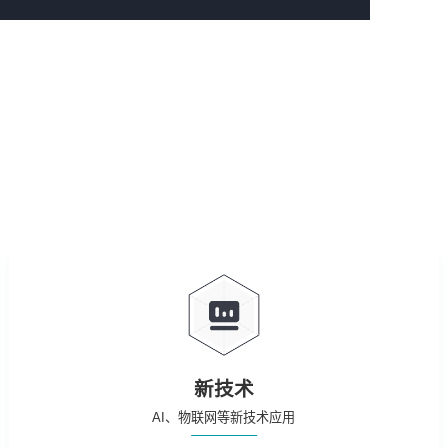
新技术
AI、物联网等新技术应用