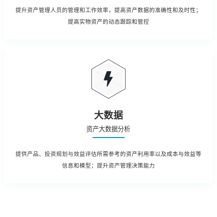
提升资产管理人员的管理和工作效率，提高资产数据的准确性和及时性；
提高实物资产的动态跟踪和管控
大数据
资产大数据分析
提供产品、投资规划与效益评估所需参考的资产利用率以及成本与效益等
信息和模型；提升资产管理决策能力