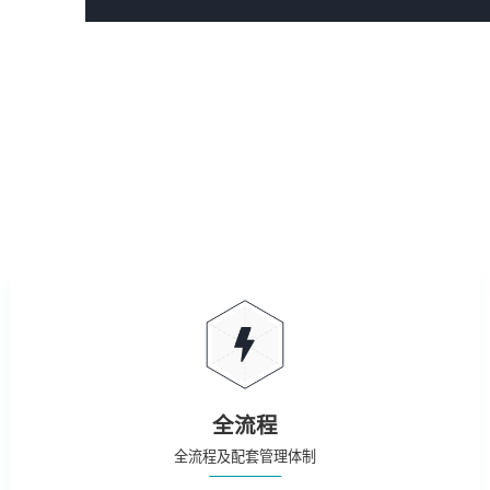
全流程
全流程及配套管理体制