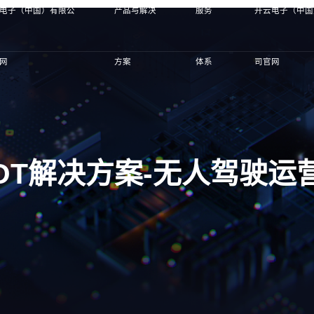
电子（中国）有限公
产品与解决
服务
开云电子（中国
网
方案
体系
司官网
DT解决方案-无人驾驶运