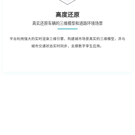
高度还原
真实还原车辆的三维模型和道路环境场景
平台利用强大的实时渲染三维引擎，构建城市场景真实的三维模型，并与
城市交通状态实时同步，支撑数字孪生应用。