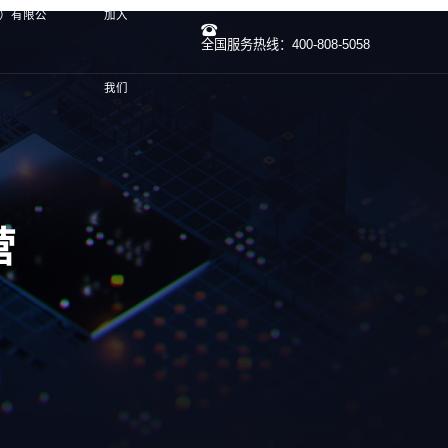
）有限公
加入
全国服务热线：400-808-5058
我们
营