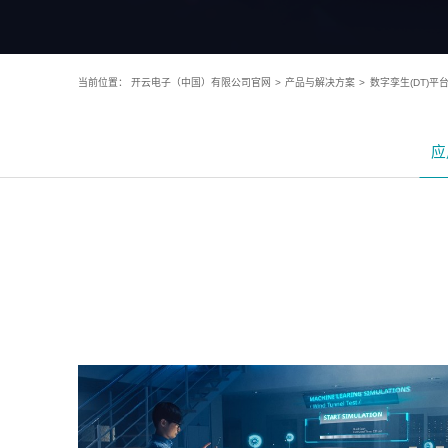
当前位置：
开云电子（中国）有限公司官网
>
产品与解决方案
>
数字孪生(DT)平
应