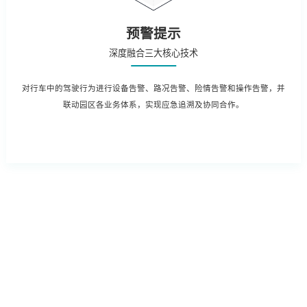
预警提示
深度融合三大核心技术
对行车中的驾驶行为进行设备告警、路况告警、险情告警和操作告警，并
联动园区各业务体系，实现应急追溯及协同合作。