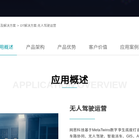
台及解决方案
>
DT解决方案-无人驾驶运营
用概述
产品架构
产品优势
客户价值
应用案例
应用概述
APPLICATION OVERVIEW
无人驾驶运营
网思科技基于MetaTwins数字孪生
车路协同、无人驾驶、智能派车、GIS、