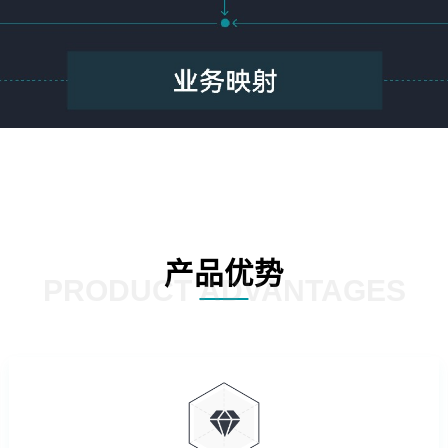
产品优势
PRODUCT ADVANTAGES