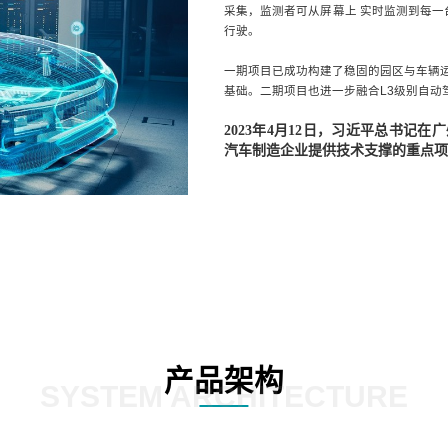
采集，监测者可从屏幕上 实时监测到每
行驶。
一期项目已成功构建了稳固的园区与车辆
基础。二期项目也进一步融合L3级别自动
2023年4月12日，习近平总书
汽车制造企业提供技术支撑的重点项目—
产品架构
SYSTEM ARCHITECTURE