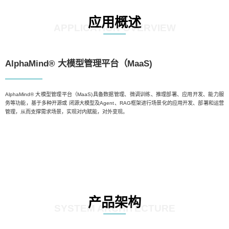
应用概述
APPLICATION OVERVIEW
AlphaMind® 大模型管理平台（MaaS)
AlphaMind® 大模型管理平台（MaaS)具备数据管理、微调训练、推理部署、应用开发、能力服
务等功能，基于多种开源或 闭源大模型及Agent、RAG框架进行场景化的应用开发、部署和运营
管理，从而支撑需求场景，实现对内赋能，对外变现。
产品架构
SYSTEM ARCHITECTURE